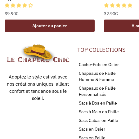
39.90
€
32.90
€
Ajouter au panier
Ajo
TOP COLLECTIONS
Cache-Pots en Osier
Chapeaux de Paille
Adoptez le style estival avec
Homme & Femme
nos créations uniques, alliant
Chapeaux de Paille
confort et tendance sous le
Personnalisés
soleil.
Sacs à Dos en Paille
Sacs à Main en Paille
Sacs Cabas en Paille
Sacs en Osier
Sacs en Paille