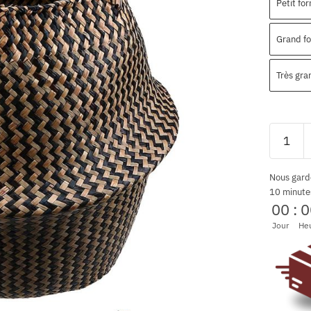
Petit fo
Grand f
Très gra
Nous gard
10 minute
00
:
0
Jour
He