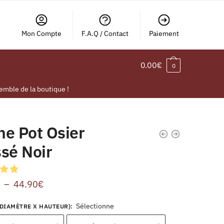
Mon Compte
F.A.Q / Contact
Paiement
0.00
€
0
emble de la boutique !
he Pot Osier
sé Noir
–
44.90
€
Sélectionne
DIAMÈTRE X HAUTEUR)
: