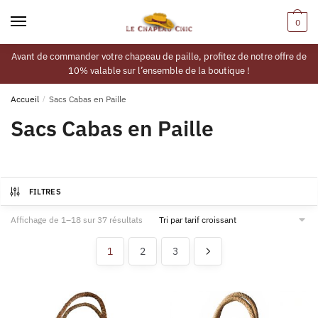
0
Avant de commander votre chapeau de paille, profitez de notre offre de
10% valable sur l’ensemble de la boutique !
Accueil
/
Sacs Cabas en Paille
Sacs Cabas en Paille
FILTRES
Affichage de 1–18 sur 37 résultats
1
2
3