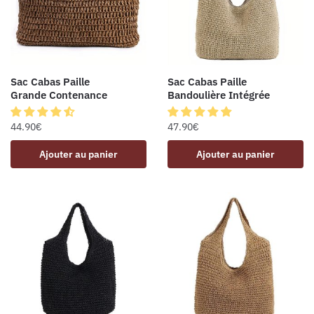
Sac Cabas Paille
Sac Cabas Paille
Grande Contenance
Bandoulière Intégrée
44.90
€
47.90
€
Ajouter au panier
Ajouter au panier