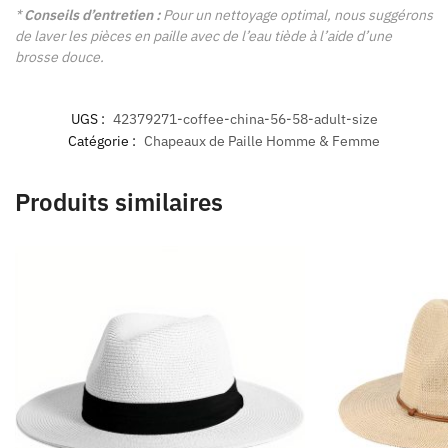
*
Conseils d’entretien :
Pour un nettoyage optimal, nous suggérons
de laver les pièces en paille avec de l’eau tiède à l’aide d’une
brosse douce.
UGS :
42379271-coffee-china-56-58-adult-size
Catégorie :
Chapeaux de Paille Homme & Femme
Produits similaires