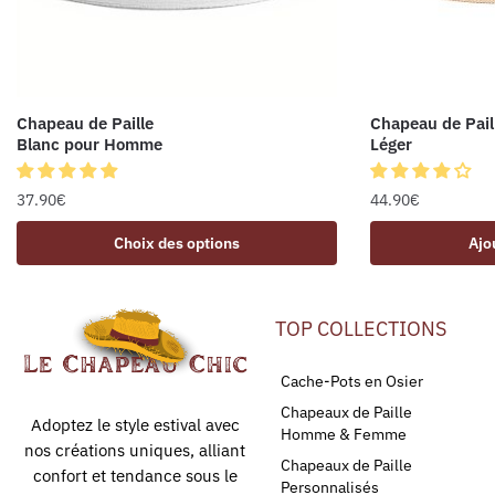
Chapeau de Paille
Chapeau de Pail
Blanc pour Homme
Léger
37.90
€
44.90
€
Choix des options
Ajo
TOP COLLECTIONS
Cache-Pots en Osier
Chapeaux de Paille
Adoptez le style estival avec
Homme & Femme
nos créations uniques, alliant
Chapeaux de Paille
confort et tendance sous le
Personnalisés