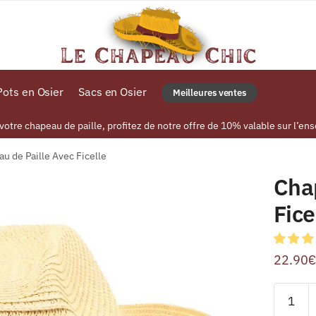
ots en Osier
Sacs en Osier
Meilleures ventes
tre chapeau de paille, profitez de notre offre de 10% valable sur l’ens
u de Paille Avec Ficelle
Cha
Fice
22.90
€