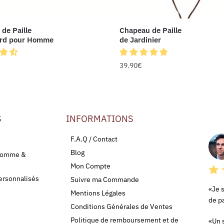
de Paille
Chapeau de Paille
ord pour Homme
de Jardinier
39.90
€
S
INFORMATIONS
LEU
F.A.Q / Contact
Blog
 Homme &
Mon Compte
ersonnalisés
Suivre ma Commande
«Je 
Mentions Légales
de pa
Conditions Générales de Ventes
Politique de remboursement et de
«Un s