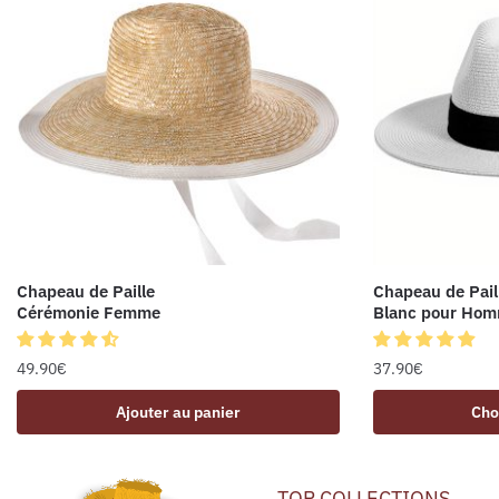
Chapeau de Paille
Chapeau de Pail
Cérémonie Femme
Blanc pour Ho
49.90
€
37.90
€
Ajouter au panier
Cho
TOP COLLECTIONS