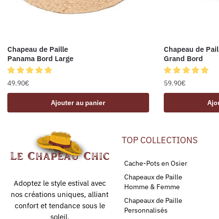
Chapeau de Paille
Chapeau de Pail
Panama Bord Large
Grand Bord
49.90
€
59.90
€
Ajouter au panier
Ajo
TOP COLLECTIONS
Cache-Pots en Osier
Chapeaux de Paille
Adoptez le style estival avec
Homme & Femme
nos créations uniques, alliant
Chapeaux de Paille
confort et tendance sous le
Personnalisés
soleil.