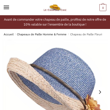
0
Avant de commander votre chapeau de paille, profitez de notre offre de
10% valable sur l’ensemble de la boutique !
Accueil
/
Chapeaux de Paille Homme & Femme
/
Chapeau de Paille Fleuri