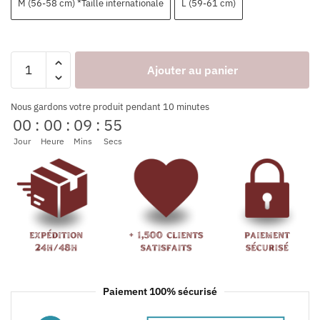
M (56-58 cm) *Taille internationale
L (59-61 cm)
Ajouter au panier
Nous gardons votre produit pendant 10 minutes
00
:
00
:
09
:
54
Jour
Heure
Mins
Secs
Paiement 100% sécurisé