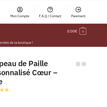
Mon Compte
F.A.Q / Contact
Paiement
0.00
€
0
emble de la boutique !
peau de Paille
sonnalisé Cœur –
e