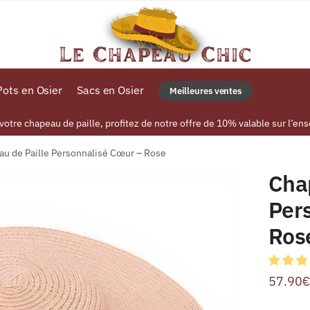
ots en Osier
Sacs en Osier
Meilleures ventes
tre chapeau de paille, profitez de notre offre de 10% valable sur l’ens
u de Paille Personnalisé Cœur – Rose
Cha
Per
Ros
57.90
€