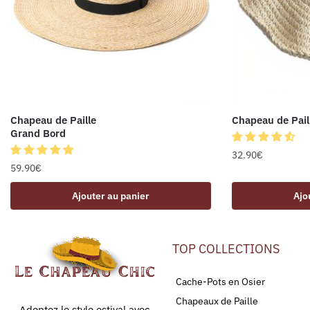
Chapeau de Paille
Chapeau de Pail
Grand Bord
32.90
€
59.90
€
Ajouter au panier
Ajo
TOP COLLECTIONS
Cache-Pots en Osier
Chapeaux de Paille
Adoptez le style estival avec