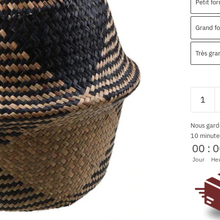
Petit fo
Grand f
Très gra
Nous gard
10 minute
00
:
0
Jour
He