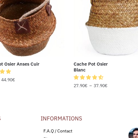
t Osier Anses Cuir
Cache Pot Osier
Blanc
–
44.90
€
27.90
€
–
37.90
€
S
INFORMATIONS
LEU
F.A.Q / Contact