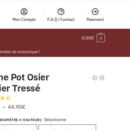
Mon Compte
F.A.Q / Contact
Paiement
0.00
€
0
emble de la boutique !
he Pot Osier
ier Tressé
–
44.90
€
Sélectionne
DIAMÈTRE X HAUTEUR)
: