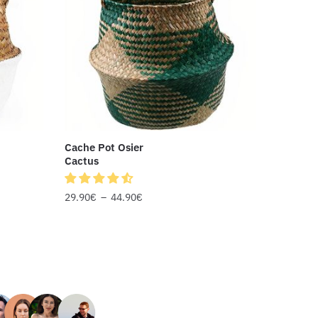
Cache Pot Osier
Cactus
29.90
€
–
44.90
€
RS AVIS