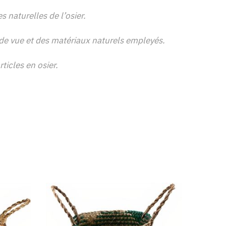
 naturelles de l’osier.
e de vue et des matériaux naturels empleyés.
ticles en osier.