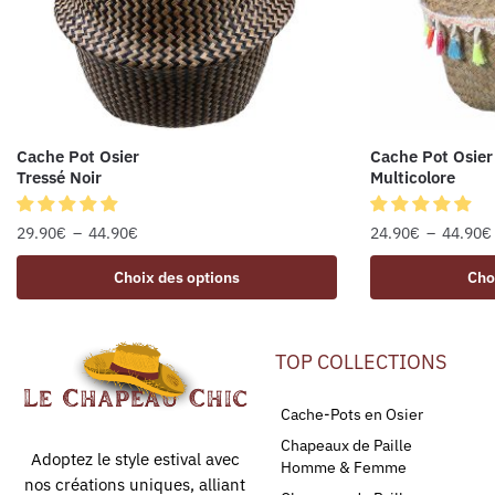
Cache Pot Osier
Cache Pot Osier
Tressé Noir
Multicolore
29.90
€
–
44.90
€
24.90
€
–
44.90
€
Choix des options
Cho
TOP COLLECTIONS
Cache-Pots en Osier
Chapeaux de Paille
Adoptez le style estival avec
Homme & Femme
nos créations uniques, alliant