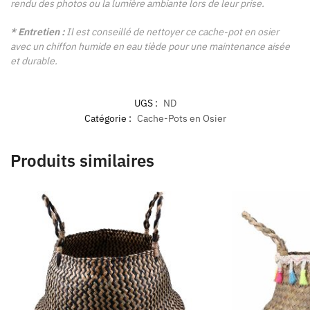
rendu des photos ou la lumière ambiante lors de leur prise.
* Entretien :
Il est conseillé de nettoyer ce cache-pot en osier
avec un chiffon humide en eau tiède pour une maintenance aisée
et durable.
UGS :
ND
Catégorie :
Cache-Pots en Osier
Produits similaires