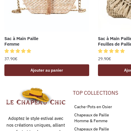
Sac à Main Paille
Sac à Main Paill
Femme
Feuilles de Paill
37.90
€
29.90
€
Ajouter au panier
Ajo
TOP COLLECTIONS
Cache-Pots en Osier
Chapeaux de Paille
Adoptez le style estival avec
Homme & Femme
nos créations uniques, alliant
Chapeaux de Paille