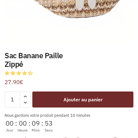
Sac Banane Paille
Zippé
27.90
€
Ajouter au panier
Nous gardons votre produit pendant 10 minutes
00
:
00
:
09
:
53
Jour
Heure
Mins
Secs