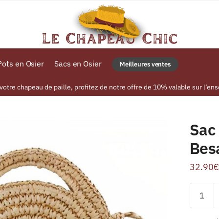
ots en Osier
Sacs en Osier
Meilleures ventes
tre chapeau de paille, profitez de notre offre de 10% valable sur l’ens
Sac 
Bes
32.90
€