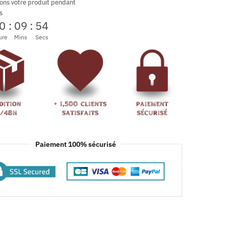
ons votre produit pendant
s
0
:
09
:
52
ure
Mins
Secs
Paiement 100% sécurisé