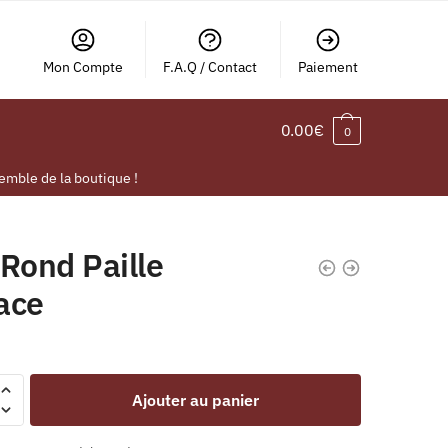
Mon Compte
F.A.Q / Contact
Paiement
0.00
€
0
emble de la boutique !
Rond Paille
ace
Ajouter au panier