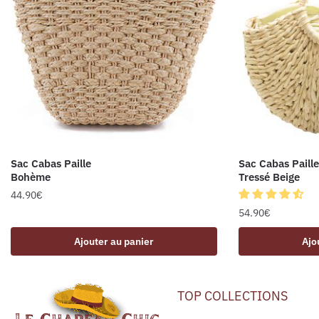
Sac Cabas Paille
Sac Cabas Paille
Bohème
Tressé Beige
44.90
€
54.90
€
Ajouter au panier
Ajo
TOP COLLECTIONS