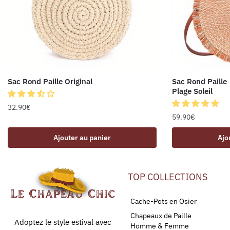
Sac Rond Paille Original
Sac Rond Paille
Plage Soleil
32.90
€
59.90
€
Ajouter au panier
Ajo
TOP COLLECTIONS
Cache-Pots en Osier
Chapeaux de Paille
Adoptez le style estival avec
Homme & Femme