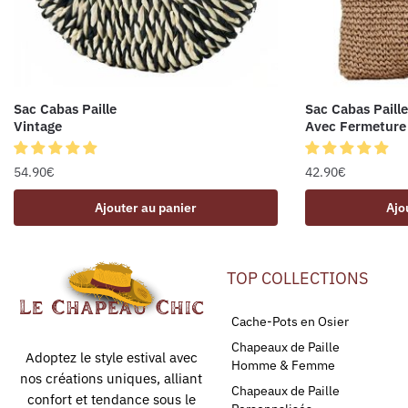
Sac Cabas Paille
Sac Cabas Paille
Vintage
Avec Fermeture
54.90
€
42.90
€
Ajouter au panier
Ajo
TOP COLLECTIONS
Cache-Pots en Osier
Chapeaux de Paille
Adoptez le style estival avec
Homme & Femme
nos créations uniques, alliant
Chapeaux de Paille
confort et tendance sous le