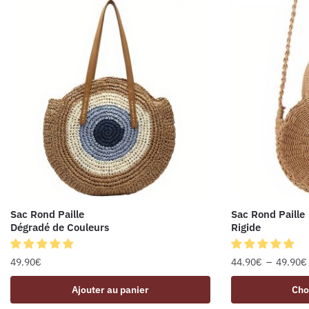
Sac Rond Paille
Sac Rond Paille
Dégradé de Couleurs
Rigide
49.90
€
44.90
€
–
49.90
€
Ajouter au panier
Cho