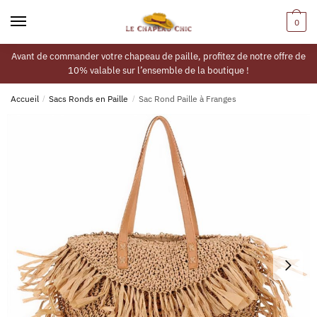
0
Avant de commander votre chapeau de paille, profitez de notre offre de
10% valable sur l’ensemble de la boutique !
Accueil
/
Sacs Ronds en Paille
/
Sac Rond Paille à Franges