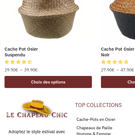
Cache Pot Osier
Cache Pot Osier
Suspendu
Noir
29.90
€
–
39.90
€
27.90
€
–
47.90
€
Choix des options
Cho
TOP COLLECTIONS
Cache-Pots en Osier
Chapeaux de Paille
Adoptez le style estival avec
Homme & Femme