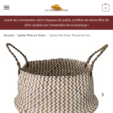
0
Avant de commander votre chapeau de paille, profitez de notre offre de
10% valable sur l’ensemble de la boutique !
Accueil
/
Cache-Pots en Osier
/
Cache Pot Osier Tressé Bi-ton