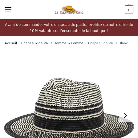
0
Avant de commander votre chapeau de paille, profitez de notre offre de
10% valable sur l’ensemble de la boutique !
Accueil
/
Chapeaux de Paille Homme & Femme
/
Chapeau de Paille Blanc et Noir