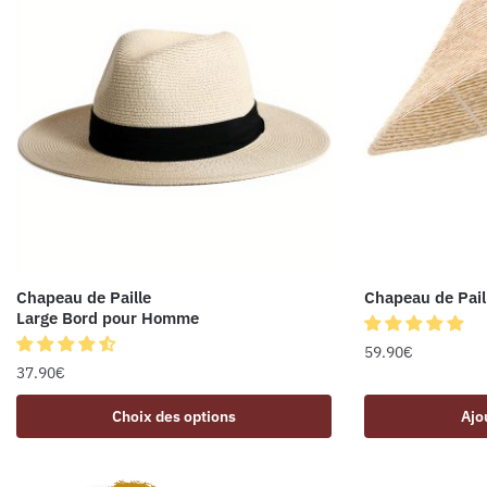
Chapeau de Paille
Chapeau de Pail
Large Bord pour Homme
59.90
€
37.90
€
Choix des options
Ajo