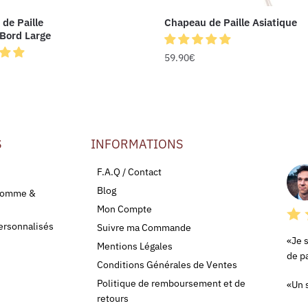
de Paille
Chapeau de Paille Asiatique
Bord Large
59.90
€
S
INFORMATIONS
LEU
F.A.Q / Contact
Blog
 Homme &
Mon Compte
ersonnalisés
Suivre ma Commande
«Je 
Mentions Légales
de pa
Conditions Générales de Ventes
Politique de remboursement et de
«Un s
retours