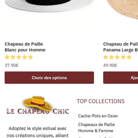
Chapeau de Paille
Chapeau de Pail
Blanc pour Homme
Panama Large B
37.90
€
49.90
€
Choix des options
Ajo
TOP COLLECTIONS
Cache-Pots en Osier
Chapeaux de Paille
Adoptez le style estival avec
Homme & Femme
nos créations uniques, alliant