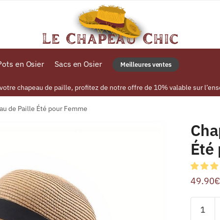
ots en Osier
Sacs en Osier
Meilleures ventes
tre chapeau de paille, profitez de notre offre de 10% valable sur l’ens
au de Paille Été pour Femme
Cha
Été
49.90
€