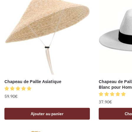
Chapeau de Paille Asiatique
Chapeau de Pail
Blanc pour Ho
59.90
€
37.90
€
Ajouter au panier
Cho