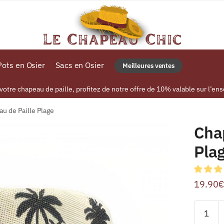
ots en Osier
Sacs en Osier
Meilleures ventes
tre chapeau de paille, profitez de notre offre de 10% valable sur l’ens
u de Paille Plage
Cha
Pla
19.90
€