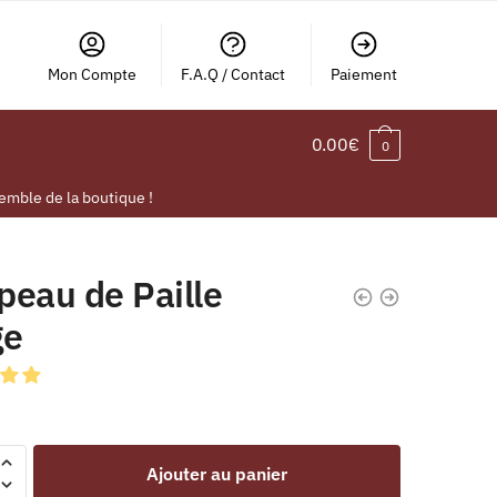
Mon Compte
F.A.Q / Contact
Paiement
0.00
€
0
emble de la boutique !
peau de Paille
ge
Ajouter au panier