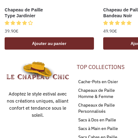
Chapeau de Paille
Chapeau de Pail
Type Jardinier
Bandeau Noir
39.90
€
49.90
€
Ajouter au panier
Ajo
TOP COLLECTIONS
Cache-Pots en Osier
Chapeaux de Paille
Adoptez le style estival avec
Homme & Femme
nos créations uniques, alliant
Chapeaux de Paille
confort et tendance sous le
Personnalisés
soleil.
Sacs à Dos en Paille
Sacs à Main en Paille
Sacs Cabas en Paille