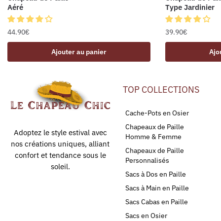
Aéré
Type Jardinier
44.90
€
39.90
€
Ajouter au panier
Ajo
TOP COLLECTIONS
Cache-Pots en Osier
Chapeaux de Paille
Adoptez le style estival avec
Homme & Femme
nos créations uniques, alliant
Chapeaux de Paille
confort et tendance sous le
Personnalisés
soleil.
Sacs à Dos en Paille
Sacs à Main en Paille
Sacs Cabas en Paille
Sacs en Osier