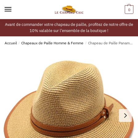
0
Avant de commander votre chapeau de paille, profitez de notre offre de
10% valable sur l’ensemble de la boutique !
Accueil
/
Chapeaux de Paille Homme & Femme
/
Chapeau de Paille Panama Marron