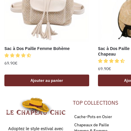
Sac à Dos Paille Femme Bohème
Sac à Dos Paille
Chapeau
69.90
€
69.90
€
Ajouter au panier
Ajo
TOP COLLECTIONS
Cache-Pots en Osier
Chapeaux de Paille
Adoptez le style estival avec
Homme & Femme