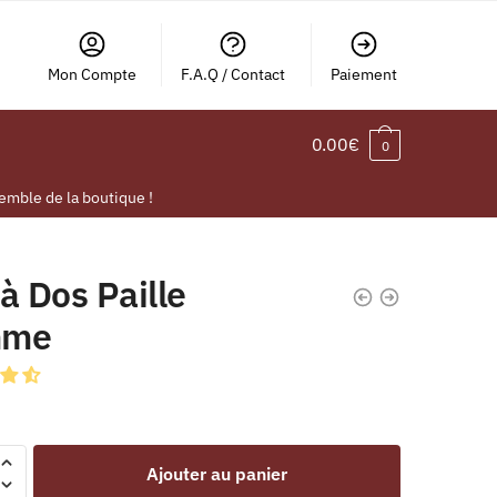
Mon Compte
F.A.Q / Contact
Paiement
0.00
€
0
emble de la boutique !
à Dos Paille
mme
Ajouter au panier