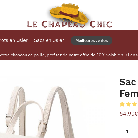
ots en Osier
Sacs en Osier
Meilleures ventes
tre chapeau de paille, profitez de notre offre de 10% valable sur l’ens
Sac 
Fe
64.90
€