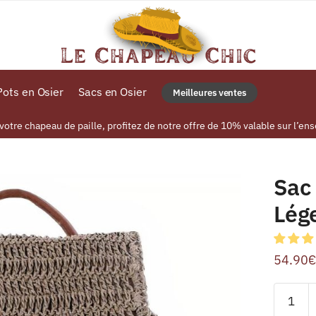
ots en Osier
Sacs en Osier
Meilleures ventes
tre chapeau de paille, profitez de notre offre de 10% valable sur l’ens
Sac 
Lég
54.90
€