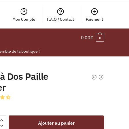
Mon Compte
F.A.Q / Contact
Paiement
0.00
€
0
emble de la boutique !
à Dos Paille
er
Ajouter au panier