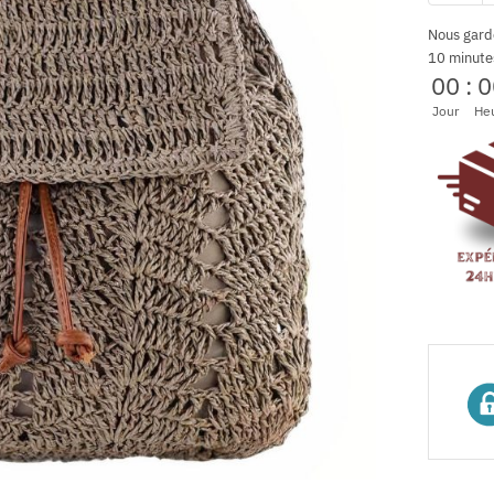
Nous gard
10 minute
00
:
0
Jour
He