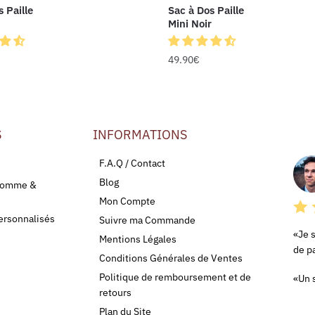
 Paille
Sac à Dos Paille
Mini Noir
49.90
€
S
INFORMATIONS
LEU
F.A.Q / Contact
Blog
 Homme &
Mon Compte
ersonnalisés
Suivre ma Commande
«Je 
Mentions Légales
de pa
Conditions Générales de Ventes
Politique de remboursement et de
«Un s
retours
Plan du Site