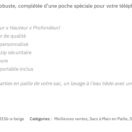
obuste, complétée d’une poche spéciale pour votre télép
ur x Hauteur x Profondeur)
ir de qualité
personnalisé
ip sécuritaire
eure
ortable inclus
rties en paille de votre sac, un lavage à l’eau tiède avec 
8156-a-beige
Catégories :
Meilleures ventes
,
Sacs à Main en Paille
,
S