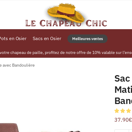
ots en Osier
Sacs en Osier
Meilleures ventes
tre chapeau de paille, profitez de notre offre de 10% valable sur l’ens
re avec Bandoulière
Sac 
Mat
Ban
37.90
€