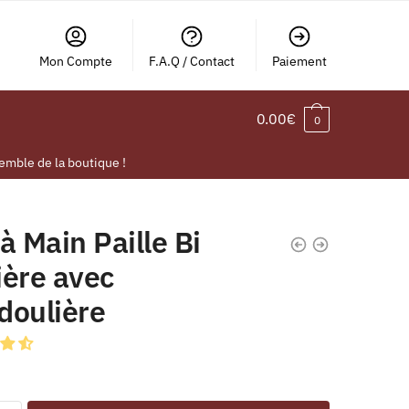
Mon Compte
F.A.Q / Contact
Paiement
0.00
€
0
emble de la boutique !
à Main Paille Bi
ière avec
doulière