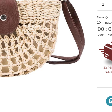
Nous gard
10 minute
00
:
0
Jour
He