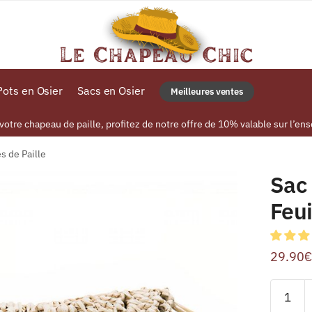
ots en Osier
Sacs en Osier
Meilleures ventes
tre chapeau de paille, profitez de notre offre de 10% valable sur l’ens
es de Paille
Sac 
Feui
29.90
€