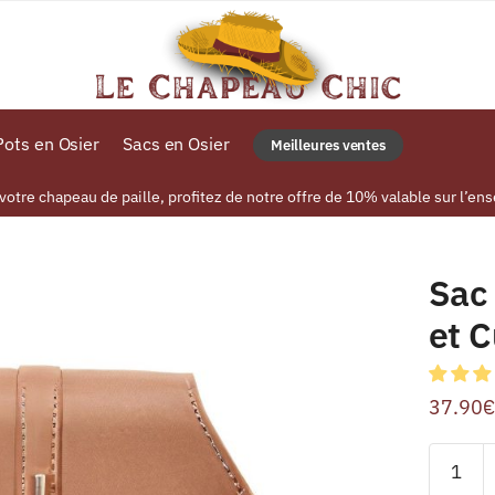
ots en Osier
Sacs en Osier
Meilleures ventes
tre chapeau de paille, profitez de notre offre de 10% valable sur l’ens
r
Sac 
et C
37.90
€