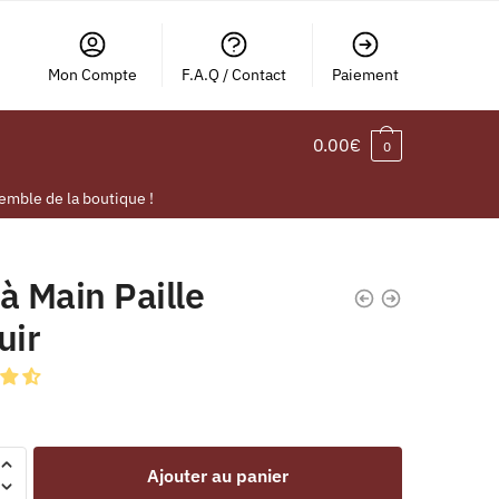
Mon Compte
F.A.Q / Contact
Paiement
0.00
€
0
emble de la boutique !
à Main Paille
uir
Ajouter au panier