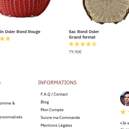
in Osier Rond Rouge
Sac Rond Osier
Grand format
79.90
€
S
INFORMATIONS
LEU
F.A.Q / Contact
Blog
 Homme &
Mon Compte
ersonnalisés
Suivre ma Commande
«Je 
Mentions Légales