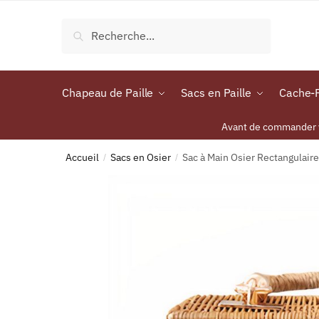
Recherche
Chapeau de Paille
Sacs en Paille
Cache-P
Avant de commander vo
Accueil
Sacs en Osier
Sac à Main Osier Rectangulair
/
/