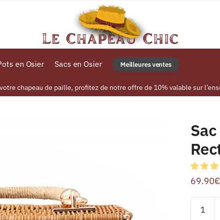
ots en Osier
Sacs en Osier
Meilleures ventes
tre chapeau de paille, profitez de notre offre de 10% valable sur l’ens
e
Sac 
Rec
69.90
€