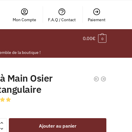
Mon Compte
F.A.Q / Contact
Paiement
0.00
€
0
emble de la boutique !
à Main Osier
tangulaire
Ajouter au panier