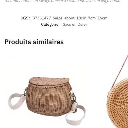
recommandons un lavage délicat à l’eau tiède avec un linge doux.
UGS :
37361477-beige-about-18cm-7cm-16cm
Catégorie :
Sacs en Osier
Produits similaires