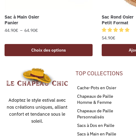
Sac à Main Osier
Sac Rond Osier
Panier
Petit Format
44.90
€
–
64.90
€
54.90
€
Choix des options
Ajo
TOP COLLECTIONS
Cache-Pots en Osier
Chapeaux de Paille
Adoptez le style estival avec
Homme & Femme
nos créations uniques, alliant
Chapeaux de Paille
confort et tendance sous le
Personnalisés
soleil.
Sacs à Dos en Paille
Sacs à Main en Paille