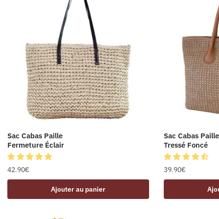
Sac Cabas Paille
Sac Cabas Paille
Fermeture Éclair
Tressé Foncé
42.90
€
39.90
€
Ajouter au panier
Ajo