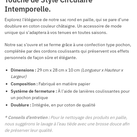
Intemporelle.
Explorez l’élégance de notre sac rond en paille, qui se pare d’une
doublure en coton couleur châtaigne. Un accessoire de mode
unique qui s’adaptera à vos tenues en toutes saisons.
Notre sac s’ouvre et se ferme grâce à une confection type pochon,
complétée par des cordons coulissants qui préservent vos effets
personnels de façon sûre et élégante.
Dimensions :
29 cm x 28 cm x 10 cm
(Longueur x Hauteur x
Largeur)
Composition :
Fabriqué en matière papier
Système de fermeture :
À l’aide de lanières coulissantes pour
un pochon pratique
Doublure :
Intégrée, en pur coton de qualité
* Conseils d’entretien :
Pour le nettoyage des produits en paille,
nous suggérons le lavage à l’eau tiède avec une brosse douce afin
de préserver leur qualité.