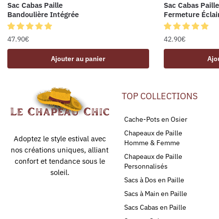
Sac Cabas Paille
Sac Cabas Paille
Bandoulière Intégrée
Fermeture Éclai
47.90
€
42.90
€
Ajouter au panier
Ajo
TOP COLLECTIONS
Cache-Pots en Osier
Chapeaux de Paille
Adoptez le style estival avec
Homme & Femme
nos créations uniques, alliant
Chapeaux de Paille
confort et tendance sous le
Personnalisés
soleil.
Sacs à Dos en Paille
Sacs à Main en Paille
Sacs Cabas en Paille