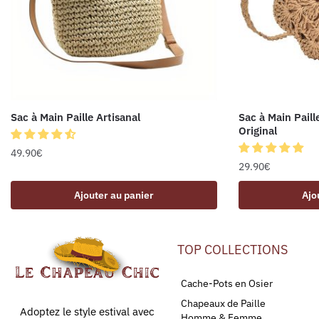
Sac à Main Paille Artisanal
Sac à Main Paill
Original
49.90
€
29.90
€
Ajouter au panier
Ajo
TOP COLLECTIONS
Cache-Pots en Osier
Chapeaux de Paille
Adoptez le style estival avec
Homme & Femme