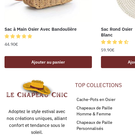
Sac à Main Osier Avec Bandoulière
Sac Rond Osier
Blanc
44.90
€
59.90
€
Ajouter au panier
Ajo
TOP COLLECTIONS
Cache-Pots en Osier
Chapeaux de Paille
Adoptez le style estival avec
Homme & Femme
nos créations uniques, alliant
Chapeaux de Paille
confort et tendance sous le
Personnalisés
soleil.