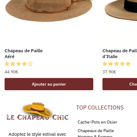
Chapeau de Paille
Chapeau de Pail
Aéré
d’Italie
44.90
€
37.90
€
Ajouter au panier
Cho
TOP COLLECTIONS
Cache-Pots en Osier
Chapeaux de Paille
Adoptez le style estival avec
Homme & Femme