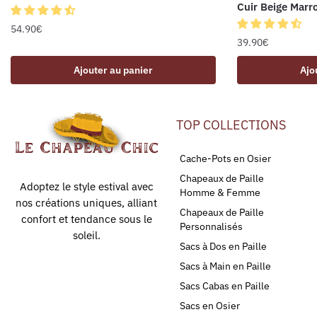
Cuir Beige Marr
54.90
€
39.90
€
Ajouter au panier
Ajo
TOP COLLECTIONS
Cache-Pots en Osier
Chapeaux de Paille
Adoptez le style estival avec
Homme & Femme
nos créations uniques, alliant
Chapeaux de Paille
confort et tendance sous le
Personnalisés
soleil.
Sacs à Dos en Paille
Sacs à Main en Paille
Sacs Cabas en Paille
Sacs en Osier