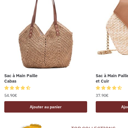
Sac à Main Paille
Sac à Main Paill
Cabas
et Cuir
54.90
€
37.90
€
Ajouter au panier
Ajo