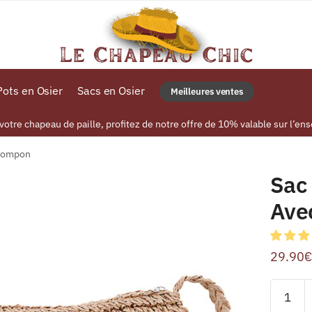
ots en Osier
Sacs en Osier
Meilleures ventes
tre chapeau de paille, profitez de notre offre de 10% valable sur l’ens
 Pompon
Sac 
Ave
29.90
€