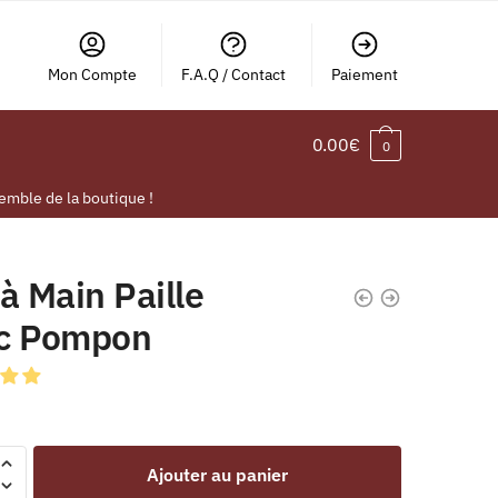
Mon Compte
F.A.Q / Contact
Paiement
0.00
€
0
emble de la boutique !
à Main Paille
c Pompon
Ajouter au panier