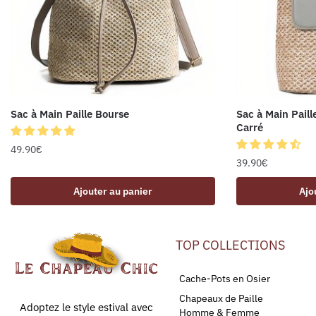
Sac à Main Paille Bourse
Sac à Main Paill
Carré
49.90
€
39.90
€
Ajouter au panier
Ajo
TOP COLLECTIONS
Cache-Pots en Osier
Chapeaux de Paille
Adoptez le style estival avec
Homme & Femme