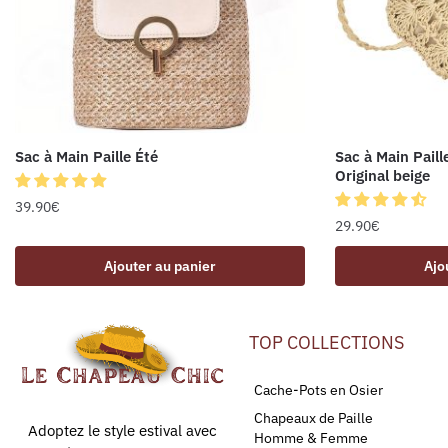
Sac à Main Paille Été
Sac à Main Paill
Original beige
39.90
€
29.90
€
Ajouter au panier
Ajo
TOP COLLECTIONS
Cache-Pots en Osier
Chapeaux de Paille
Adoptez le style estival avec
Homme & Femme