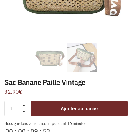
Sac Banane Paille Vintage
32.90
€
Ajouter au panier
Nous gardons votre produit pendant 10 minutes
00
:
00
:
09
:
53