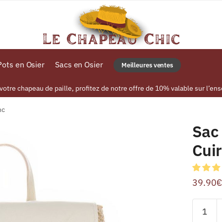
ots en Osier
Sacs en Osier
Meilleures ventes
tre chapeau de paille, profitez de notre offre de 10% valable sur l’ens
nc
Sac 
Cuir
39.90
€