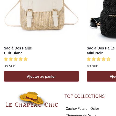
Sac à Dos Paille
Sac à Dos Paille
Cuir Blanc
Mini Noir
39.90
€
49.90
€
Ajouter au panier
Ajo
TOP COLLECTIONS
Cache-Pots en Osier
Chapeaux de Paille