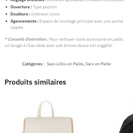
Ouverture :
Type pochon
Doublure :
Intérieur coton
Agencements :
Espace de stockage principal avec une poche
zippée
* Conseils d’entretien :
Pour nettoyer votre accessoire en paille,
un lavage à l’eau tiède avec une brosse douce est suggéré.
Catégories :
Sacs à Dos en Paille
,
Sacs en Paille
Produits similaires